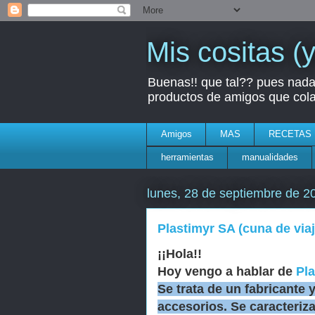
Mis cositas (
Buenas!! que tal?? pues nada 
productos de amigos que colab
Amigos
MAS
RECETAS
herramientas
manualidades
lunes, 28 de septiembre de 2
Plastimyr SA (cuna de viaj
¡¡Hola!!
Hoy vengo a hablar de
Pl
Se trata de un fabricante y
accesorios. Se caracteriza