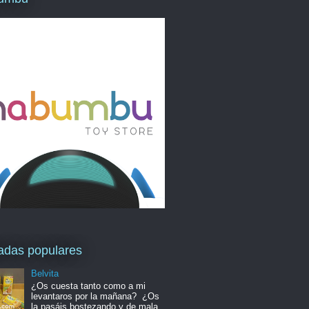
adas populares
Belvita
¿Os cuesta tanto como a mi
levantaros por la mañana? ¿Os
la pasáis bostezando y de mala