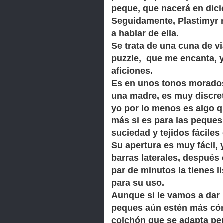
peque, que nacerá en dic
Seguidamente, Plastimyr m
a hablar de ella.
Se trata de una cuna de v
puzzle, que me encanta, y
aficiones.
Es en unos tonos morados 
una madre, es muy discre
yo por lo menos
es algo q
más si es para las peques
suciedad y tejidos fáciles 
Su apertura es muy fácil,
barras laterales, después 
par de
minutos la tienes l
para su uso.
Aunque si le vamos a da
peques aún
estén más có
colchón que se adapta per