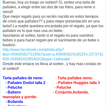
Buenas, hoy os traigo un sorteo!! Sí, sorteo una tarta de
pañales, a elegir entre las dos de las fotos, para nene o
nena!!
Que mejor regalo para un recién nacido en estos tiempos
de crisis que pañales?? y para mejor presentación en una
tarta!! La madre quedara encantada por el regalo, ya que los
pañales es lo que mas usa un bebe.
Apuntaros al sorteo, tanto si el regalo es para vuestros
bebes o para hacer regalo por el nacimiento de un bebe o
bautizo.
http://www.facebook.com/photo.php?
fbid=459083627518587&set=a.459083624185254.1073741
828.459062410854042&type=1&theater
Desde este enlace os lleva al sorteo , y hay mas cositas en
el sorteo!!
Tarta pañales de nene:
Tarta pañales nena:
- Pañales Dodot talla 2
-
Pañales Huggies talla 3
- Peluche
- Peluc
he
- Babero
- Conjunto,bufanda,
manoplas y gorri
to
- Bufanda