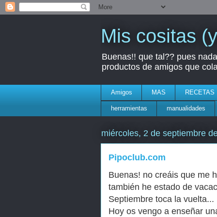
Mis cositas (
Buenas!! que tal?? pues nada 
productos de amigos que colab
Amigos
MAS
RECETAS
herramientas
manualidades
miércoles, 2 de septiembre d
Pipoclub.com
Buenas! no creáis que me he
también he estado de vacaci
Septiembre toca la vuelta...
Hoy os vengo a enseñar una