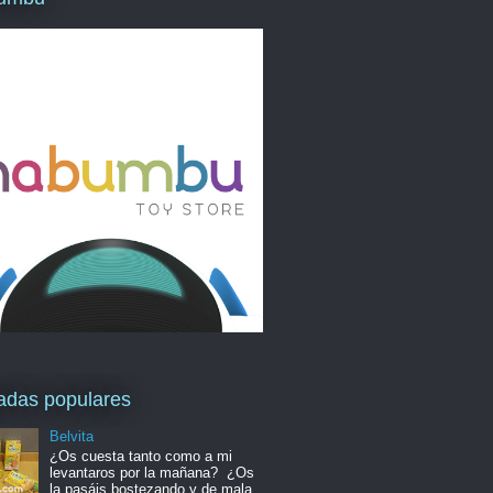
adas populares
Belvita
¿Os cuesta tanto como a mi
levantaros por la mañana? ¿Os
la pasáis bostezando y de mala