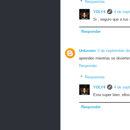
Respuestas
YOLY4
4 de sept
Si , seguro que a tus
Responder
Unknown
3 de septiembre de
aprenden mientras se divierte
Responder
Respuestas
YOLY4
4 de sept
Esta super bien, ellos
Responder