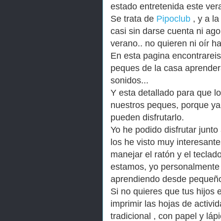
estado entretenida este ver
Se trata de
Pipoclub
, y a l
casi sin darse cuenta ni a
verano.. no quieren ni oír ha
En esta pagina encontrareis
peques de la casa aprenderá
sonidos...
Y esta detallado para que l
nuestros peques, porque y
pueden disfrutarlo.
Yo he podido disfrutar junto
los he visto muy interesant
manejar el ratón y el tecla
estamos, yo personalmente p
aprendiendo desde pequeñ
Si no quieres que tus hijos
imprimir las hojas de activi
tradicional , con papel y lá