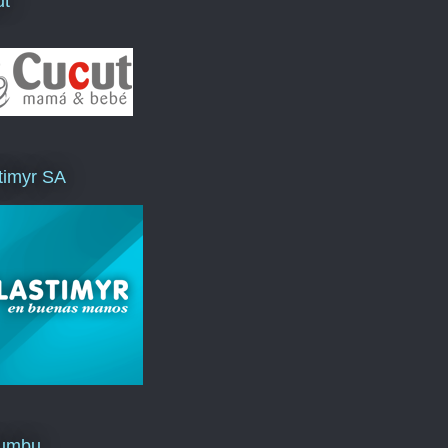
ut
timyr SA
umbu