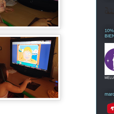
10%
BIE
MELU
mar