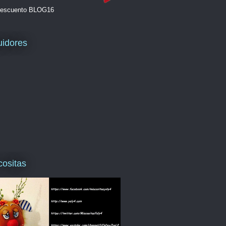
escuento BLOG16
idores
cositas