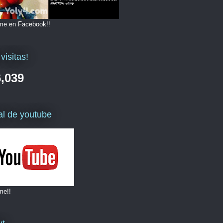
me en Facebook!!
visitas!
,039
l de youtube
me!!