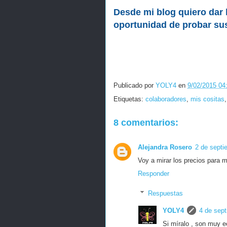
Desde mi blog quiero dar 
oportunidad de probar sus
Publicado por
YOLY4
en
9/02/2015 04:
Etiquetas:
colaboradores
,
mis cositas
8 comentarios:
Alejandra Rosero
2 de septi
Voy a mirar los precios para m
Responder
Respuestas
YOLY4
4 de sept
Si míralo , son muy 