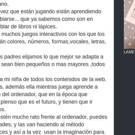
ano.
a vez que están jugando están aprendiendo
gobiarse... que ya sabemos como son en
blar de libros ni lápices.
 muchos juegos interactivos con los que los
n colores, números, formas,vocales, letras,
LAME
os padres elijamos lo que mejor se adapta a
a sean bien pequeños o mas mayores ,todos
 a mi niña de todos los contenidos de la web,
es, además ella mientras juega aprende a
do del ordenador, que en la época que
ienso que es el futuro, y tienen que ir
os.
 estén mucho rato frente al ordenador, puedes
dades, y las van haciendo al método
pices y así a la vez usan la imaginación para