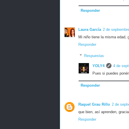
Responder
Laura García
2 de septiembre
Mi niño tiene la misma edad, gr
Responder
Respuestas
YOLY4
4 de sept
Pues si puedes ponérs
Responder
Raquel Grau Rillo
2 de sept
que bien, así aprenden, gracia
Responder